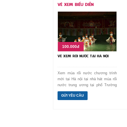
VÉ XEM BIỂU DIỄN
100.000đ
VÉ XEM RỐI NƯỚC TẠI HÀ NỘI
Xem múa rối nước chương trình
mới tại Hà nội tại nhà hát múa rối
nước trung ương tại phố Trường
Chinh. Nghệ thuật kết hợp truyền
GỬI YÊU CẦU
thống và đương đại.