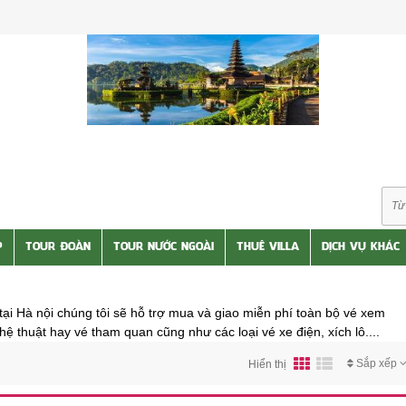
P
TOUR ĐOÀN
TOUR NƯỚC NGOÀI
THUÊ VILLA
DỊCH VỤ KHÁC
l tại Hà nội chúng tôi sẽ hỗ trợ mua và giao miễn phí toàn bộ vé xem
ệ thuật hay vé tham quan cũng như các loại vé xe điện, xích lô....
Sắp xếp
Hiển thị