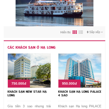
Sắp xếp
Hiển thị
CÁC KHÁCH SẠN Ở HẠ LONG
750.000đ
950.000đ
KHÁCH SẠN NEW STAR HẠ
KHÁCH SẠN HẠ LONG PALACE
LONG
4 SAO
Gía tiền 3 sao nhưng trải
Khách sạn Hạ long PALACE