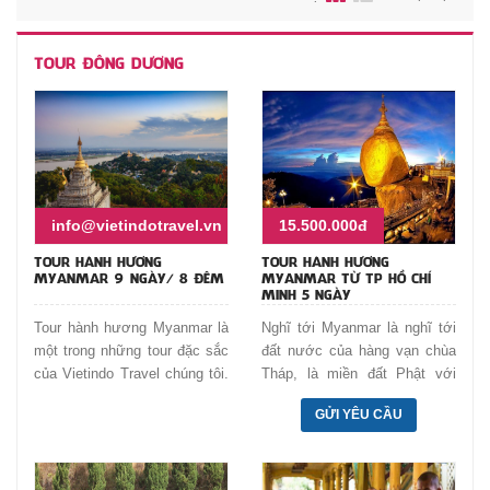
TOUR ĐÔNG DƯƠNG
info@vietindotravel.vn
15.500.000đ
TOUR HÀNH HƯƠNG
TOUR HÀNH HƯƠNG
MYANMAR 9 NGÀY/ 8 ĐÊM
MYANMAR TỪ TP HỒ CHÍ
MINH 5 NGÀY
Tour hành hương Myanmar là
Nghĩ tới Myanmar là nghĩ tới
một trong những tour đặc sắc
đất nước của hàng vạn chùa
của Vietindo Travel chúng tôi.
Tháp, là miền đất Phật với
Myanmar là điểm đến tuyệt
khoảng 90% dân số theo Phật
GỬI YÊU CẦU
vời cho những tour hành
giáo. Tour du du lịch hành
hương lễ Phật, thăm những
hương Myanmar là một trong
ngôi chùa linh thiêng, khám
chương trình tour đặc biệt mà
phá những nét văn hóa và
Globalink Travel muốn giới