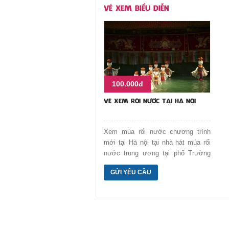
VÉ XEM BIỂU DIỄN
100.000đ
VÉ XEM RỐI NƯỚC TẠI HÀ NỘI
Xem múa rối nước chương trình
mới tại Hà nội tại nhà hát múa rối
nước trung ương tại phố Trường
Chinh. Nghệ thuật kết hợp truyền
GỬI YÊU CẦU
thống và đương đại.