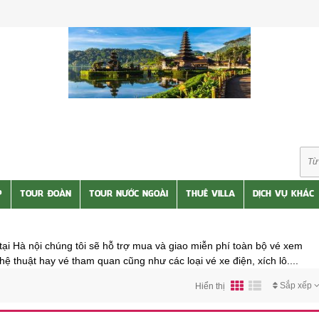
P
TOUR ĐOÀN
TOUR NƯỚC NGOÀI
THUÊ VILLA
DỊCH VỤ KHÁC
l tại Hà nội chúng tôi sẽ hỗ trợ mua và giao miễn phí toàn bộ vé xem
ệ thuật hay vé tham quan cũng như các loại vé xe điện, xích lô....
Sắp xếp
Hiển thị