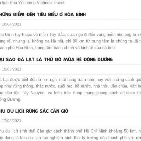
u lịch Phú Yên cùng Vietindo Travel
HỮNG ĐIỂM ĐẾN TIÊU BIỂU Ở HÒA BÌNH
16/04/2021
òa Bình tuy thuộc về miền Tây Bắc, cửa ngõ đi đến vùng miền núi rộng lớn 
ùng vĩ, nhưng lại không xa Hà nội, chỉ 80 km từ trung tâm là chúng ta đã t
hành phố Hòa Bình, trung tâm hành chính và kinh tế của cả tỉnh.
ẠI SAO ĐÀ LẠT LÀ THỦ ĐÔ MÙA HÈ ĐÔNG DƯƠNG
19/03/2021
à Lạt được biết đến là nơi nghỉ mát hàng trăm năm nay với những cảnh qu
ẹp như rừng thông, thác nước, suối reo, hồ nước, nhà thờ, đền chùa, văn h
ác dân tộc Tây Nguyên, và kiến trúc Pháp mang phong cách art-deco th
ông Dương.
HU DU LỊCH RỪNG SÁC CẦN GIỜ
17/03/2021
hu du lịch sinh thái Cần giờ cách thành phố Hồ Chí Minh khoảng 50 km, n
ây đang là khu du lịch trải nghiệm sinh thái lý tưởng của thành phố với rừ