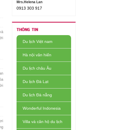
Mrs.Helena Lan
0913 303 917
THÔNG TIN
và
ới
Du lịch Việt nam
Hà nội văn hiến
Du lịch châu Âu
an
óa
Du lịch Đà Lạt
ời
Du lịch Đà nẵng
Wonderful Indonesia
ơi
Villa và căn hộ du lịch
ng