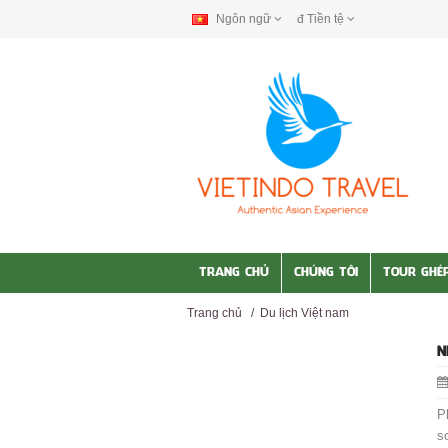
Ngôn ngữ
đ
Tiền tệ
TRANG CHỦ
CHÚNG TÔI
TOUR GHÉ
Trang chủ
/
Du lịch Việt nam
N
P
sơ