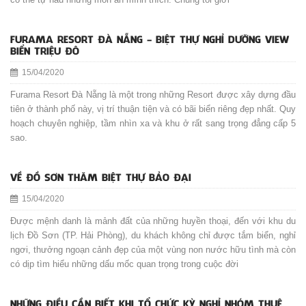
FURAMA RESORT ĐÀ NẴNG - BIỆT THỰ NGHỈ DƯỠNG VIEW
BIỂN TRIỆU ĐÔ
15/04/2020
Furama Resort Đà Nẵng là một trong những Resort được xây dựng đầu
tiên ở thành phố này, vị trí thuận tiện và có bãi biển riêng đẹp nhất. Quy
hoạch chuyên nghiệp, tầm nhìn xa và khu ở rất sang trọng đẳng cấp 5
sao.
VỀ ĐỒ SƠN THĂM BIỆT THỰ BẢO ĐẠI
15/04/2020
Được mệnh danh là mảnh đất của những huyền thoại, đến với khu du
lịch Đồ Sơn (TP. Hải Phòng), du khách không chỉ được tắm biển, nghỉ
ngơi, thưởng ngoạn cảnh đẹp của một vùng non nước hữu tình mà còn
có dịp tìm hiểu những dấu mốc quan trọng trong cuộc đời
NHỮNG ĐIỀU CẦN BIẾT KHI TỔ CHỨC KỲ NGHỈ NHÓM THUÊ