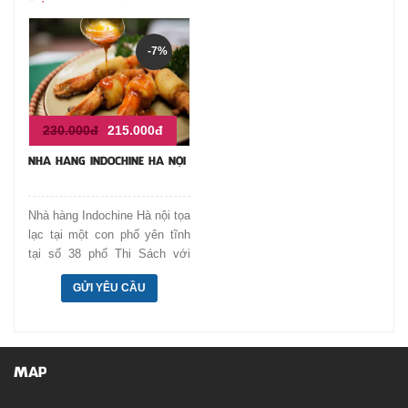
-7%
230.000đ
215.000đ
NHÀ HÀNG INDOCHINE HÀ NỘI
Nhà hàng Indochine Hà nội tọa
lạc tại một con phố yên tĩnh
tại số 38 phố Thi Sách với
phong cách kiến trúc tân cổ
GỬI YÊU CẦU
điển.
MAP