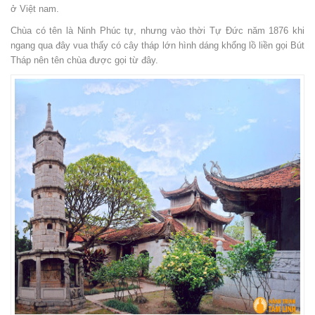
ở Việt nam.
Chùa có tên là Ninh Phúc tự, nhưng vào thời Tự Đức năm 1876 khi
ngang qua đây vua thấy có cây tháp lớn hình dáng khổng lồ liền gọi Bút
Tháp nên tên chùa được gọi từ đây.