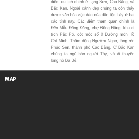
điểm du lịch chính ở Lạng Sơn, Cao Bằng, và
Bắc Kạn. Ngoài cảnh đẹp chúng ta còn thấy
được văn hóa độc đáo của dân tộc Tày ở hai
các tỉnh này. Các điểm tham quan chính là
Đền Mẫu Đồng Đăng, chợ Đồng Đăng, khu di
tích Pắc Pó, cột mốc số 0 Đường mòn Hồ
Chí Minh. Thăm động Ngườm Ngao, làng rèn
Phúc Sen, thành phố Cao Bằng. Ở Bắc Kạn
chúng ta ngủ bản người Tày, và đi thuyền
lòng hồ Ba Bể.
MAP