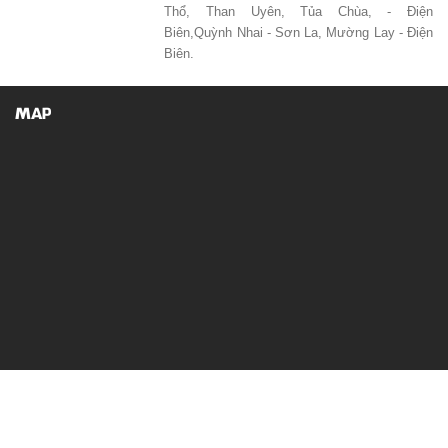
Thổ, Than Uyên, Tủa Chùa, - Điện
Biên,Quỳnh Nhai - Sơn La, Mường Lay - Điện
Biên.
MAP