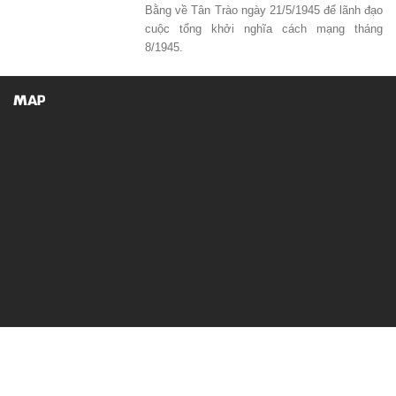
Bằng về Tân Trào ngày 21/5/1945 để lãnh đạo
cuộc tổng khởi nghĩa cách mạng tháng
8/1945.
MAP