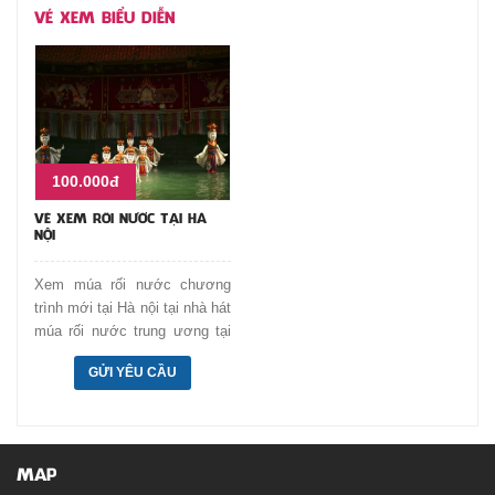
VÉ XEM BIỂU DIỄN
100.000đ
VÉ XEM RỐI NƯỚC TẠI HÀ
NỘI
Xem múa rối nước chương
trình mới tại Hà nội tại nhà hát
múa rối nước trung ương tại
phố Trường Chinh. Nghệ thuật
GỬI YÊU CẦU
kết hợp truyền thống và
đương đại.
MAP